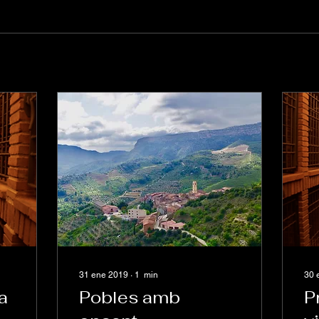
31 ene 2019
∙
1
min
30 
ra
Pobles amb
P