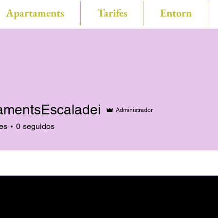
Apartaments
Tarifes
Entorn
amentsEscaladei
Administrador
es
0
seguidos