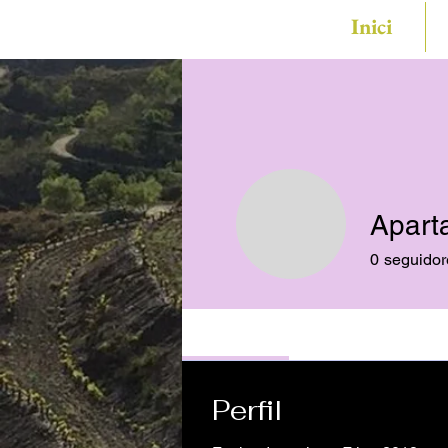
Inici
Apart
0
seguidor
Profile
Perfil