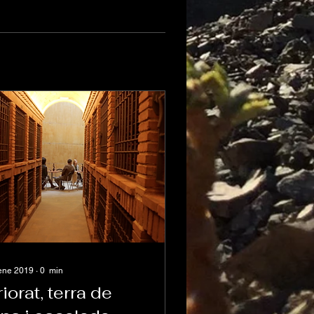
ene 2019
∙
0
min
riorat, terra de