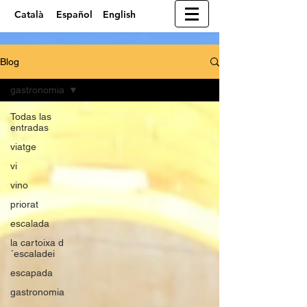
Català
Español
English
Blog
gastronomia
Todas las
entradas
viatge
vi
vino
priorat
escalada
la cartoixa d
´escaladei
escapada
gastronomia